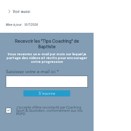
Voir aussi
Mise à jour : 10/7/2026
Recevoir les "Tips Coaching" de
Baptiste
Vous recevrez un e-mail par mois sur lequel je
partage des vidéos et récits pour encourager
votre progression
Saisissez votre e-mail ici
S'inscrire
J'accepte d'être recontacté par Coaching
Sport & Quotidien, conformément aux lois
RGPD