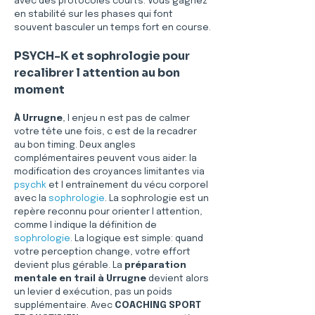
avec des protocoles courts. Vous gagnez 
en stabilité sur les phases qui font 
souvent basculer un temps fort en course.
PSYCH-K et sophrologie pour 
recalibrer l attention au bon 
moment
À Urrugne
, l enjeu n est pas de calmer 
votre tête une fois, c est de la recadrer 
au bon timing. Deux angles 
complémentaires peuvent vous aider: la 
modification des croyances limitantes via 
psychk
 et l entraînement du vécu corporel 
avec la 
sophrologie
. La sophrologie est un 
repère reconnu pour orienter l attention, 
comme l indique la définition de 
sophrologie
. La logique est simple: quand 
votre perception change, votre effort 
devient plus gérable. La 
préparation 
mentale en trail à Urrugne
 devient alors 
un levier d exécution, pas un poids 
supplémentaire. Avec 
COACHING SPORT 