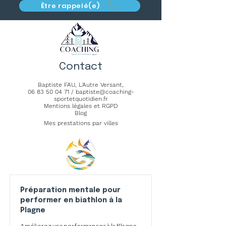
Être rappelé(e)
Contact
Baptiste FAU,
L'Autre Versant
,
06 83 50 04 71
/
baptiste@coaching-
sportetquotidien.fr
Mentions légales et RGPD
Blog
Mes prestations par villes
Préparation mentale pour
performer en biathlon à la
Plagne
Améliorez vos performances à la Plagne.