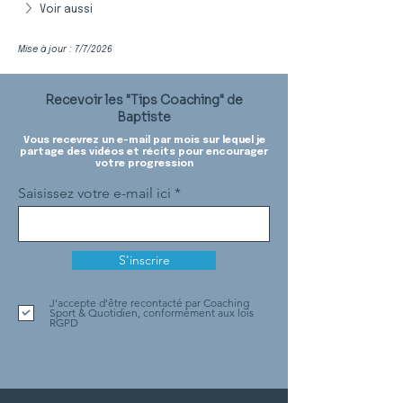
Voir aussi
Mise à jour : 7/7/2026
Recevoir les "Tips Coaching" de
Baptiste
Vous recevrez un e-mail par mois sur lequel je
partage des vidéos et récits pour encourager
votre progression
Saisissez votre e-mail ici
S'inscrire
J'accepte d'être recontacté par Coaching
Sport & Quotidien, conformément aux lois
RGPD