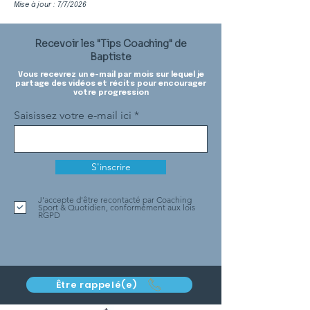
Mise à jour : 7/7/2026
Recevoir les "Tips Coaching" de
Baptiste
Vous recevrez un e-mail par mois sur lequel je
partage des vidéos et récits pour encourager
votre progression
Saisissez votre e-mail ici
S'inscrire
J'accepte d'être recontacté par Coaching
Sport & Quotidien, conformément aux lois
RGPD
Être rappelé(e)