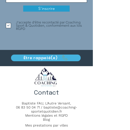
S'inscrire
J'accepte d'être recontacté par Coaching
Sport & Quotidien, conformément aux lois
RGPD
Être rappelé(e)
Contact
Baptiste FAU,
L'Autre Versant
,
06 83 50 04 71
/
baptiste@coaching-
sportetquotidien.fr
Mentions légales et RGPD
Blog
Mes prestations par villes