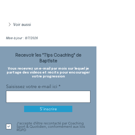
Voir aussi
Mise à jour : 8/7/2026
Recevoir les "Tips Coaching" de
Baptiste
Vous recevrez un e-mail par mois sur lequel je
partage des vidéos et récits pour encourager
votre progression
Saisissez votre e-mail ici
S'inscrire
J'accepte d'être recontacté par Coaching
Sport & Quotidien, conformément aux lois
RGPD