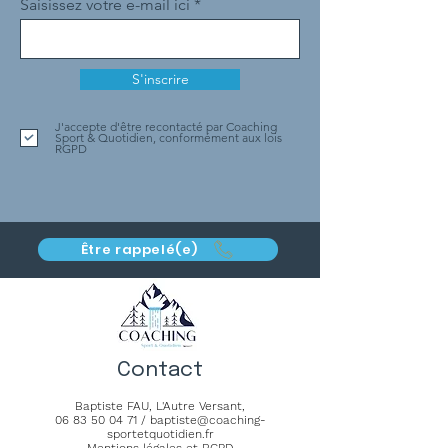
Saisissez votre e-mail ici
S'inscrire
J'accepte d'être recontacté par Coaching
Sport & Quotidien, conformément aux lois
RGPD
Être rappelé(e)
Contact
Baptiste FAU,
L'Autre Versant
,
06 83 50 04 71
/
baptiste@coaching-
sportetquotidien.fr