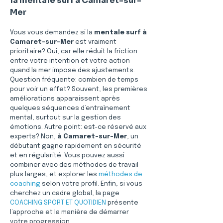
la mentale surf à Camaret-sur-
Mer
Vous vous demandez si la 
mentale surf
à 
Camaret-sur-Mer
 est vraiment 
prioritaire? Oui, car elle réduit la friction 
entre votre intention et votre action 
quand la mer impose des ajustements. 
Question fréquente: combien de temps 
pour voir un effet? Souvent, les premières 
améliorations apparaissent après 
quelques séquences d’entraînement 
mental, surtout sur la gestion des 
émotions. Autre point: est-ce réservé aux 
experts? Non, 
à Camaret-sur-Mer
, un 
débutant gagne rapidement en sécurité 
et en régularité. Vous pouvez aussi 
combiner avec des méthodes de travail 
plus larges, et explorer les 
méthodes de 
coaching
 selon votre profil. Enfin, si vous 
cherchez un cadre global, la page 
COACHING SPORT ET QUOTIDIEN
 présente 
l’approche et la manière de démarrer 
votre progression.