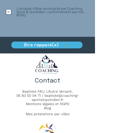
J'accepte d'être recontacté par Coaching
Sport & Quotidien, conformément aux lois
RGPD
Être rappelé(e)
Contact
Baptiste FAU,
L'Autre Versant
,
06 83 50 04 71
/
baptiste@coaching-
sportetquotidien.fr
Mentions légales et RGPD
Blog
Mes prestations par villes