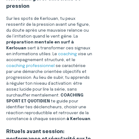
pression
Sur les spots de Kerlouan, tu peux 
ressentir de la pression avant une figure, 
du doute après une mauvaise relance ou 
de l’irritation quand le vent gêne. La 
préparation mentale en surf à 
Kerlouan
 sert à transformer ces signaux 
en informations utiles. Le 
coaching
 vise un 
accompagnement structuré, et le 
coaching professionnel
 se caractérise 
par une démarche orientée objectifs et 
progression. Au lieu de subir, tu apprends 
à réguler ton niveau d’activation: être 
assez lucide pour lire la série, sans 
surchauffer mentalement. 
COACHING 
SPORT ET QUOTIDIEN
 te guide pour 
identifier tes déclencheurs, choisir une 
réaction reproductible et retrouver de la 
constance à chaque session 
à Kerlouan
.
Rituels avant session: 
performance et régularité sur le 