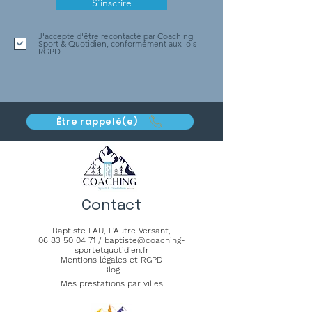
S'inscrire
J'accepte d'être recontacté par Coaching
Sport & Quotidien, conformément aux lois
RGPD
Être rappelé(e)
Contact
Baptiste FAU,
L'Autre Versant
,
06 83 50 04 71
/
baptiste@coaching-
sportetquotidien.fr
Mentions légales et RGPD
Blog
Mes prestations par villes