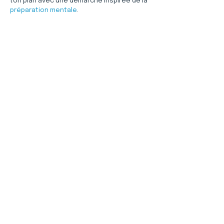
ton plan avec une démarche inspirée de la 
préparation mentale
.