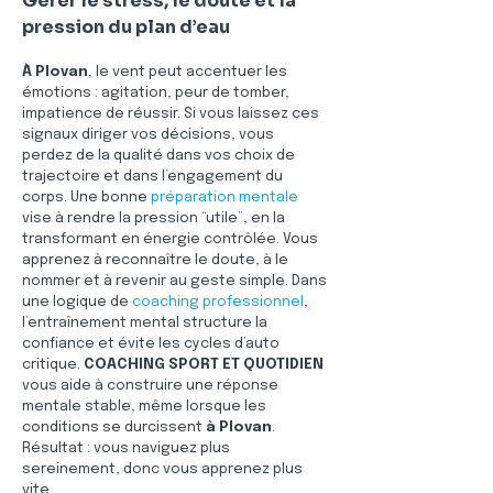
Gérer le stress, le doute et la 
pression du plan d’eau
À Plovan
, le vent peut accentuer les 
émotions : agitation, peur de tomber, 
impatience de réussir. Si vous laissez ces 
signaux diriger vos décisions, vous 
perdez de la qualité dans vos choix de 
trajectoire et dans l’engagement du 
corps. Une bonne 
préparation mentale
vise à rendre la pression “utile”, en la 
transformant en énergie contrôlée. Vous 
apprenez à reconnaître le doute, à le 
nommer et à revenir au geste simple. Dans 
une logique de 
coaching professionnel
, 
l’entraînement mental structure la 
confiance et évite les cycles d’auto 
critique. 
COACHING SPORT ET QUOTIDIEN
vous aide à construire une réponse 
mentale stable, même lorsque les 
conditions se durcissent 
à Plovan
. 
Résultat : vous naviguez plus 
sereinement, donc vous apprenez plus 
vite.