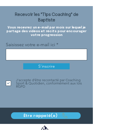
Recevoir les "Tips Coaching" de
Baptiste
Vous recevrez un e-mail par mois sur lequel je
partage des vidéos et récits pour encourager
votre progression
Saisissez votre e-mail ici
S'inscrire
J'accepte d'être recontacté par Coaching
Sport & Quotidien, conformément aux lois
RGPD
Être rappelé(e)