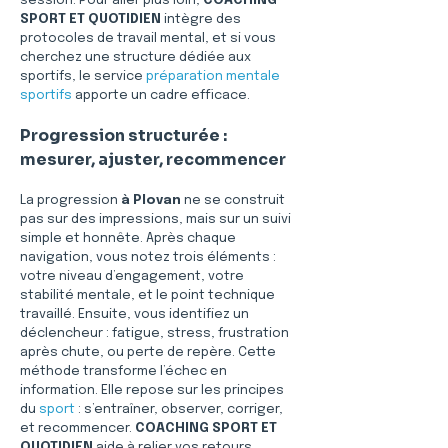
session. Pour aller plus loin, 
COACHING 
SPORT ET QUOTIDIEN
 intègre des 
protocoles de travail mental, et si vous 
cherchez une structure dédiée aux 
sportifs, le service 
préparation mentale 
sportifs
 apporte un cadre efficace.
Progression structurée : 
mesurer, ajuster, recommencer
La progression 
à Plovan
 ne se construit 
pas sur des impressions, mais sur un suivi 
simple et honnête. Après chaque 
navigation, vous notez trois éléments : 
votre niveau d’engagement, votre 
stabilité mentale, et le point technique 
travaillé. Ensuite, vous identifiez un 
déclencheur : fatigue, stress, frustration 
après chute, ou perte de repère. Cette 
méthode transforme l’échec en 
information. Elle repose sur les principes 
du 
sport
 : s’entraîner, observer, corriger, 
et recommencer. 
COACHING SPORT ET 
QUOTIDIEN
 aide à relier vos retours 