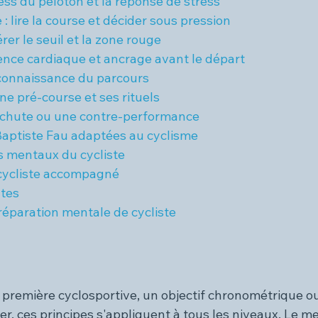
ess du peloton et la réponse de stress
e : lire la course et décider sous pression
gérer le seuil et la zone rouge
rence cardiaque et ancrage avant le départ
reconnaissance du parcours
ine pré-course et ses rituels
e chute ou une contre-performance
aptiste Fau adaptées au cyclisme
rs mentaux du cycliste
cycliste accompagné
ntes
réparation mentale de cycliste
 première cyclosportive, un objectif chronométrique o
ler, ces principes s'appliquent à tous les niveaux. Le me