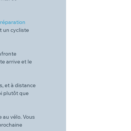
réparation 
t un cycliste 
nfronte 
e arrive et le 
, et à distance 
i plutôt que 
e au vélo. Vous 
prochaine 