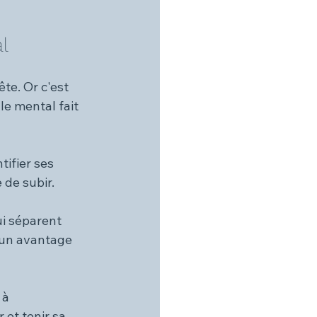
l
te. Or c'est 
e mental fait 
tifier ses 
 de subir.
ui séparent 
 un avantage 
à 
 et tenir sa 