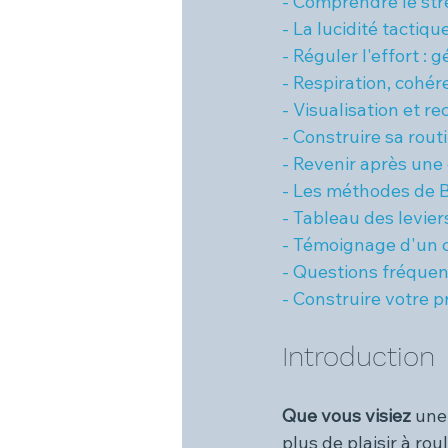
- Comprendre le str
- La lucidité tactiqu
- Réguler l'effort : 
- Respiration, cohé
- Visualisation et 
- Construire sa rout
- Revenir après un
- Les méthodes de B
- Tableau des levie
- Témoignage d'un 
- Questions fréque
- Construire votre p
Introduction
Que vous visiez 
une
plus de plaisir à rou