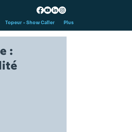
Topeur - Show Caller
Plus
e :
dité