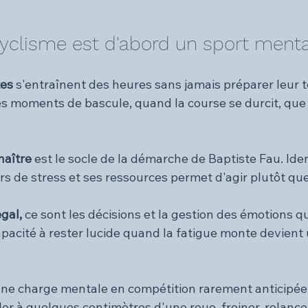
cyclisme est d'abord un sport menta
es 
s'entraînent des heures sans jamais préparer leur tê
s moments de bascule, quand la course se durcit, que l
aître 
est le socle de la démarche de Baptiste Fau. Iden
s de stress et ses ressources permet d'agir plutôt que
gal, 
ce sont les décisions et la gestion des émotions q
apacité à rester lucide quand la fatigue monte devient
ne charge mentale en compétition rarement anticipée 
er à quelques centimètres d'une roue, freiner, relancer