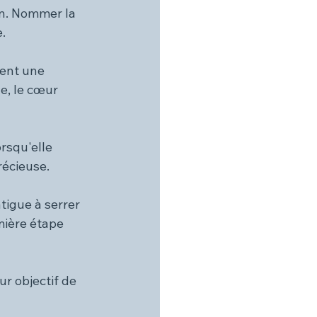
on. Nommer la 
e.
hent une 
e, le cœur 
rsqu'elle 
récieuse.
tigue à serrer 
mière étape 
r objectif de 