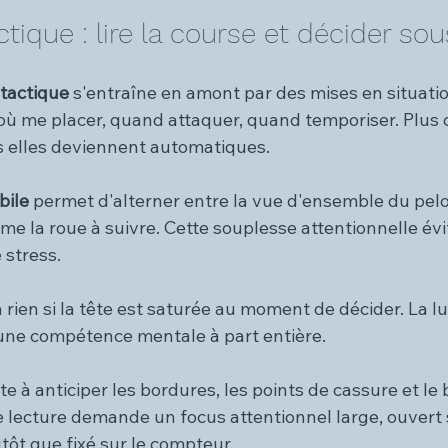
actique : lire la course et décider so
 tactique 
s'entraîne en amont par des mises en situatio
 où me placer, quand attaquer, quand temporiser. Plus 
s elles deviennent automatiques.
ile 
permet d'alterner entre la vue d'ensemble du pelot
e la roue à suivre. Cette souplesse attentionnelle évit
 stress.
à rien si la tête est saturée au moment de décider. La lu
une compétence mentale à part entière.
te à anticiper les bordures, les points de cassure et l
e lecture demande un focus attentionnel large, ouvert 
tôt que fixé sur le compteur.