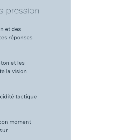
us pression
n et des 
ces réponses 
on et les 
e la vision 
cidité tactique 
e bon moment 
sur 