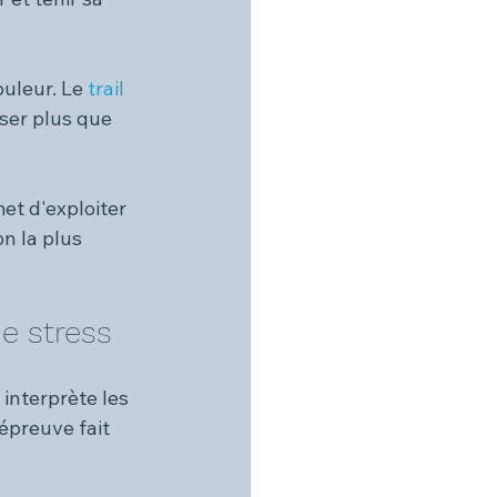
uleur. Le 
trail
ser plus que 
et d'exploiter 
n la plus 
e stress
interprète les 
épreuve fait 