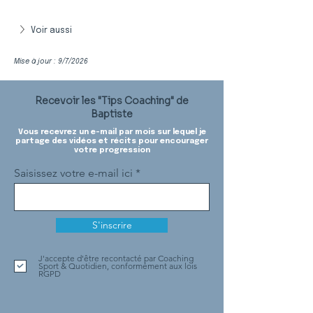
Voir aussi
Mise à jour : 9/7/2026
Recevoir les "Tips Coaching" de
Baptiste
Vous recevrez un e-mail par mois sur lequel je
partage des vidéos et récits pour encourager
votre progression
Saisissez votre e-mail ici
S'inscrire
J'accepte d'être recontacté par Coaching
Sport & Quotidien, conformément aux lois
RGPD