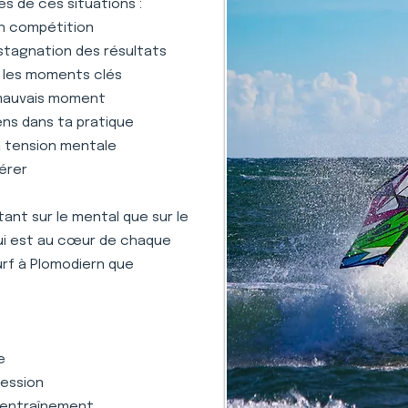
s de ces situations :
en compétition
stagnation des résultats
s les moments clés
 mauvais moment
ens dans ta pratique
la tension mentale
gérer
nt sur le mental que sur le
qui est au cœur de chaque
urf à Plomodiern que
e
ression
 l'entraînement