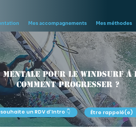
entation
Mes accompagnements
Mes méthodes
 mentale pour le windsurf à 
comment progresser ?
 souhaite un RDV d'Intro 👇
Être rappelé(e)