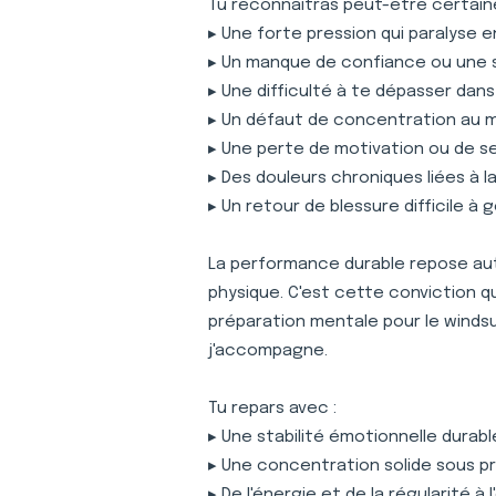
Tu reconnaîtras peut-être certaine
▸ Une forte pression qui paralyse 
▸ Un manque de confiance ou une 
▸ Une difficulté à te dépasser dan
▸ Un défaut de concentration au
▸ Une perte de motivation ou de s
▸ Des douleurs chroniques liées à 
▸ Un retour de blessure difficile à 
La performance durable repose auta
physique. C'est cette conviction 
préparation mentale pour le winds
j'accompagne.
Tu repars avec :
▸ Une stabilité émotionnelle durabl
▸ Une concentration solide sous p
▸ De l'énergie et de la régularité à