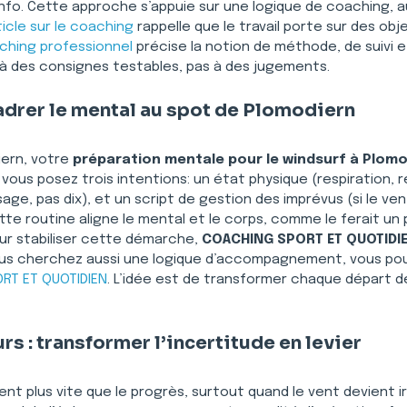
’info. Cette approche s’appuie sur une logique de coaching
ticle sur le coaching
 rappelle que le travail porte sur des obj
ching professionnel
 précise la notion de méthode, de suivi e
s à des consignes testables, pas à des jugements.
cadrer le mental au spot de Plomodiern
iern, votre 
préparation mentale pour le windsurf à Plom
 vous posez trois intentions: un état physique (respiration,
age, pas dix), et un script de gestion des imprévus (si le ve
te routine aligne le mental et le corps, comme le ferait un 
our stabiliser cette démarche, 
COACHING SPORT ET QUOTIDI
 vous cherchez aussi une logique d’accompagnement, vous pou
T ET QUOTIDIEN
. L’idée est de transformer chaque départ 
urs : transformer l’incertitude en levier
vent plus vite que le progrès, surtout quand le vent devient irr