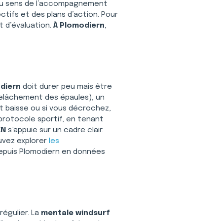
, au sens de l’accompagnement 
ectifs et des plans d’action. Pour 
t d’évaluation. 
À Plomodiern
, 
odiern
 doit durer peu mais être 
 relâchement des épaules), un 
nt baisse ou si vous décrochez, 
protocole sportif, en tenant 
EN
 s’appuie sur un cadre clair: 
vez explorer 
les 
depuis Plomodiern en données 
égulier. La 
mentale windsurf