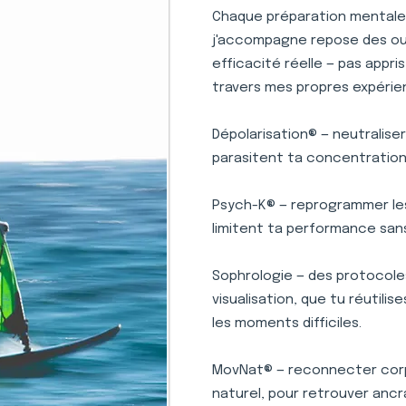
Chaque préparation mentale 
j'accompagne repose des outi
efficacité réelle — pas appr
travers mes propres expérie
Dépolarisation® — neutralise
parasitent ta concentration 
Psych-K® — reprogrammer le
limitent ta performance san
Sophrologie — des protocole
visualisation, que tu réutili
les moments difficiles.
MovNat® — reconnecter corp
naturel, pour retrouver ancr