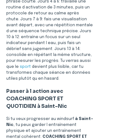
phrase courte. Jours 4 à 6: travaille une 
routine d activation de 3 minutes, puis un 
protocole de retour au calme après 
chute. Jours 7 à 9: fais une visualisation 
avant départ, avec une répétition mentale 
d une séquence technique précise. Jours 
10 à 12: entraîne un focus sur un seul 
indicateur pendant l eau, puis fais un 
débrief sans jugement. Jours 13 à 14: 
consolide en répétant la même structure, 
pour mesurer les progrès. Tu verras aussi 
que le 
sport
 devient plus lisible, car tu 
transformes chaque séance en données 
utiles plutôt qu en hasard.
Passer à l action avec 
COACHING SPORT ET 
QUOTIDIEN à Saint-Nic
Si tu veux progresser au windsurf 
à Saint-
Nic
, tu peux garder l entraînement 
physique et ajouter un entraînement 
mental cohérent. 
COACHING SPORT ET 