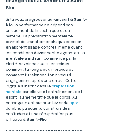
change tout au windsurf à Saint-
Nic
Si tu veux progresser au windsurf 
à Saint-
Nic
, la performance ne dépend pas 
uniquement de la technique et du 
matériel. La préparation mentale te 
permet de transformer chaque session 
en apprentissage concret, même quand 
les conditions deviennent exigeantes. La 
mentale windsurf
 commence par la 
clarté: savoir ce que tu entraînes, 
comment tu réagis aux imprévus et 
comment tu relances ton niveau d 
engagement après une erreur. Cette 
logique s inscrit dans le 
préparation 
mentale
 car elle vise l entraînement de l 
esprit, au même titre que le corps. Au 
passage, c est aussi un levier de 
sport
durable, puisque tu construis des 
habitudes et une récupération plus 
efficace 
à Saint-Nic
.