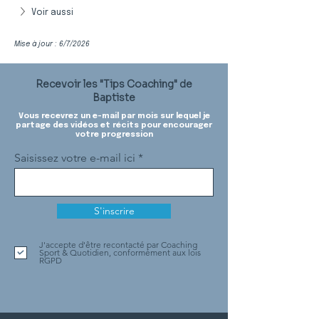
Voir aussi
Mise à jour : 6/7/2026
Recevoir les "Tips Coaching" de
Baptiste
Vous recevrez un e-mail par mois sur lequel je
partage des vidéos et récits pour encourager
votre progression
Saisissez votre e-mail ici
S'inscrire
J'accepte d'être recontacté par Coaching
Sport & Quotidien, conformément aux lois
RGPD