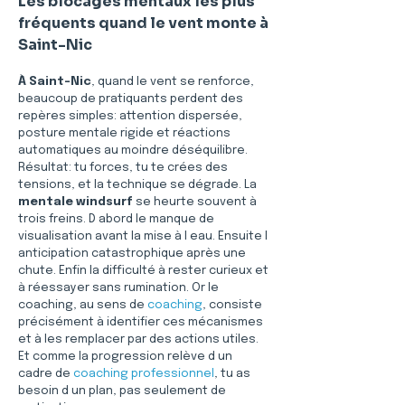
Les blocages mentaux les plus 
fréquents quand le vent monte à 
Saint-Nic
À Saint-Nic
, quand le vent se renforce, 
beaucoup de pratiquants perdent des 
repères simples: attention dispersée, 
posture mentale rigide et réactions 
automatiques au moindre déséquilibre. 
Résultat: tu forces, tu te crées des 
tensions, et la technique se dégrade. La 
mentale windsurf
 se heurte souvent à 
trois freins. D abord le manque de 
visualisation avant la mise à l eau. Ensuite l 
anticipation catastrophique après une 
chute. Enfin la difficulté à rester curieux et 
à réessayer sans rumination. Or le 
coaching, au sens de 
coaching
, consiste 
précisément à identifier ces mécanismes 
et à les remplacer par des actions utiles. 
Et comme la progression relève d un 
cadre de 
coaching professionnel
, tu as 
besoin d un plan, pas seulement de 