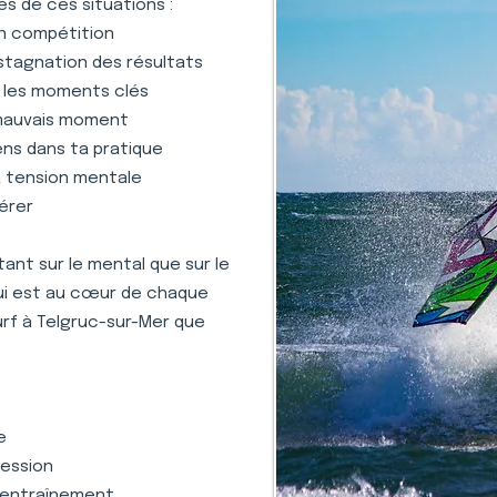
s de ces situations :
en compétition
stagnation des résultats
s les moments clés
 mauvais moment
ens dans ta pratique
la tension mentale
gérer
nt sur le mental que sur le
qui est au cœur de chaque
urf à Telgruc-sur-Mer que
e
ression
 l'entraînement