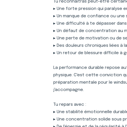
Tu reconnaîtras peut-être certaine
▸ Une forte pression qui paralyse 
▸ Un manque de confiance ou une 
▸ Une difficulté à te dépasser dan
▸ Un défaut de concentration au
▸ Une perte de motivation ou de s
▸ Des douleurs chroniques liées à 
▸ Un retour de blessure difficile à 
La performance durable repose auta
physique. C'est cette conviction 
préparation mentale pour le winds
j'accompagne.
Tu repars avec :
▸ Une stabilité émotionnelle durabl
▸ Une concentration solide sous p
▸ De l'énergie et de la régularité à