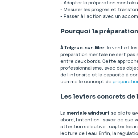
- Adapter la préparation mentale 
- Mesurer les progrès et transfo
- Passer à l action avec un acc
Pourquoi la préparation
À Telgruc-sur-Mer
, le vent et le
préparation mentale ne sert pas s
entre deux bords. Cette approche
professionnalisme, avec des object
de l intensité et la capacité à co
comme le concept de 
préparatio
Les leviers concrets de
La 
mentale windsurf
 se pilote a
abord, l intention : savoir ce que 
attention sélective : capter les i
lecture de l eau. Enfin, la régulat