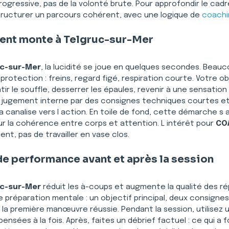
gressive, pas de la volonté brute. Pour approfondir le cadr
tructurer un parcours cohérent, avec une logique de 
coachi
vent monte à Telgruc-sur-Mer
uc-sur-Mer
, la lucidité se joue en quelques secondes. Beau
protection : freins, regard figé, respiration courte. Votre o
ir le souffle, desserrer les épaules, revenir à une sensation 
e jugement interne par des consignes techniques courtes et
 la canalise vers l action. En toile de fond, cette démarche s
sur la cohérence entre corps et attention. L intérêt pour 
CO
nt, pas de travailler en vase clos.
de performance avant et après la session
uc-sur-Mer
 réduit les à-coups et augmente la qualité des ré
réparation mentale : un objectif principal, deux consignes 
e la première manœuvre réussie. Pendant la session, utilisez 
ensées à la fois. Après, faites un débrief factuel : ce qui a f