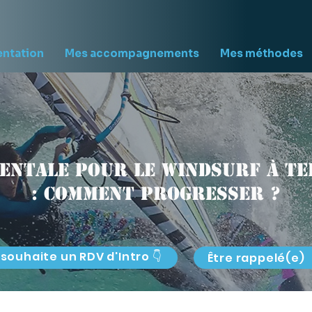
entation
Mes accompagnements
Mes méthodes
entale pour le windsurf à T
: comment progresser ?
 souhaite un RDV d'Intro 👇
Être rappelé(e)