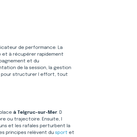
plicateur de performance. La 
ce et à récupérer rapidement 
mpagnement et du 
tation de la session, la gestion 
e pour structurer l effort, tout 
place 
à Telgruc-sur-Mer
. D 
e ou trajectoire. Ensuite, l 
uns et les rafales perturbent la 
Ces principes relèvent du 
sport
 et 