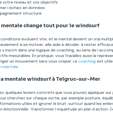
à votre niveau et vos objectifs
rmer l échec en données
ompagnement structuré
 mentale change tout pour le windsurf
s conditions évoluent vite, et le mental devient un vrai multi
eulement à se motiver, elle aide à décider, à rester effica
 s inscrit dans une logique de coaching, au sens de l acco
ifs mesurables. En pratique, vous travaillez aussi la représen
rriger un mouvement sans vous crisper. Le 
coaching
 est util
n mentale
.
 la mentale windsurf à Telgruc-sur-Mer
vec quelques leviers concrets que vous pouvez appliquer sur 
vous cherchez sur chaque sortie, par exemple posture, équilibr
nformations utiles et ignorer le bruit, surtout quand les embr
ion émotionnelle : transformer l inquiétude en plan d action. 