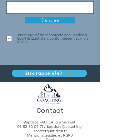
S'inscrire
J'accepte d'être recontacté par Coaching
Sport & Quotidien, conformément aux lois
RGPD
Être rappelé(e)
Contact
Baptiste FAU,
L'Autre Versant
,
06 83 50 04 71
/
baptiste@coaching-
sportetquotidien.fr
Mentions légales et RGPD
Blog