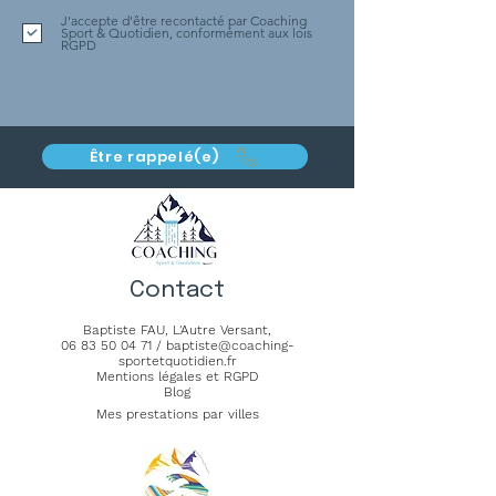
J'accepte d'être recontacté par Coaching
Sport & Quotidien, conformément aux lois
RGPD
Être rappelé(e)
Contact
Baptiste FAU,
L'Autre Versant
,
06 83 50 04 71
/
baptiste@coaching-
sportetquotidien.fr
Mentions légales et RGPD
Blog
Mes prestations par villes