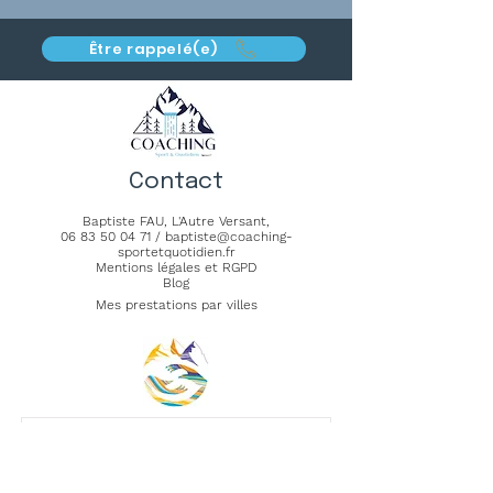
Être rappelé(e)
Contact
Baptiste FAU,
L'Autre Versant
,
06 83 50 04 71
/
baptiste@coaching-
sportetquotidien.fr
Mentions légales et RGPD
Blog
Mes prestations par villes
Préparation mentale pour
performer en biathlon à la