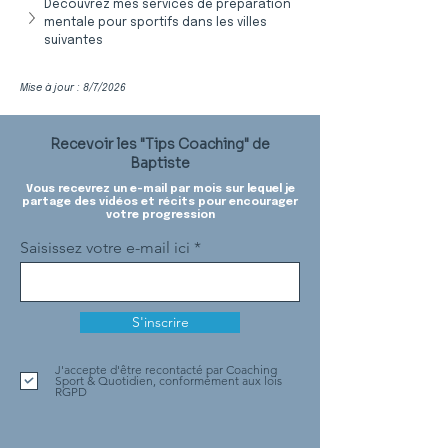
Découvrez mes services de préparation 
mentale pour sportifs dans les villes 
suivantes
Mise à jour : 8/7/2026
Recevoir les "Tips Coaching" de
Baptiste
Vous recevrez un e-mail par mois sur lequel je
partage des vidéos et récits pour encourager
votre progression
Saisissez votre e-mail ici
S'inscrire
J'accepte d'être recontacté par Coaching
Sport & Quotidien, conformément aux lois
RGPD