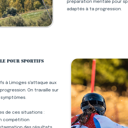
préparation mentale pour spor
adaptés à ta progression.
le pour sportifs
fs à Limoges s'attaque aux
rogression. On travaille sur
s symptômes.
s de ces situations :
en compétition
stagnation des résultats