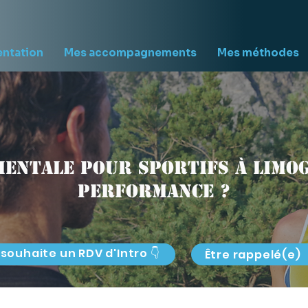
entation
Mes accompagnements
Mes méthodes
entale pour sportifs à Limog
performance ?
 souhaite un RDV d'Intro 👇
Être rappelé(e)