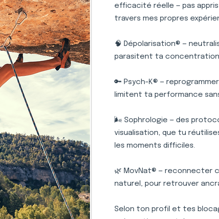
efficacité réelle — pas appr
travers mes propres expérie
🧠 Dépolarisation® — neutral
parasitent ta concentration 
🔑 Psych-K® — reprogrammer 
limitent ta performance san
🌬️ Sophrologie — des protoc
visualisation, que tu réutili
les moments difficiles.
🌿 MovNat® — reconnecter c
naturel, pour retrouver ancr
Selon ton profil et tes bloc