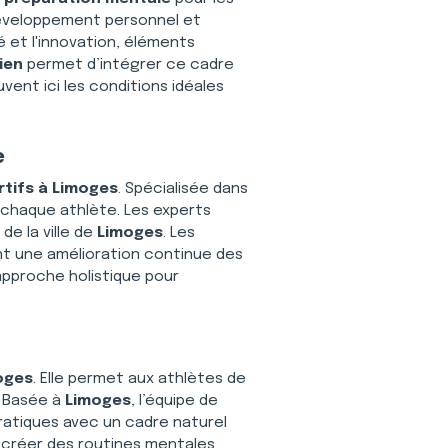
 développement personnel et 
té et l'innovation, éléments 
ien
 permet d’intégrer ce cadre 
ent ici les conditions idéales 
e
tifs à Limoges
. Spécialisée dans 
chaque athlète. Les experts 
e la ville de 
Limoges
. Les 
nt une amélioration continue des 
approche holistique pour 
oges
. Elle permet aux athlètes de 
 Basée à 
Limoges
, l’équipe de 
pratiques avec un cadre naturel 
à créer des routines mentales 