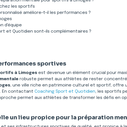
préparation mentale pour sportifs à Limoges ?
chez les sportifs
onnalisé améliore-t-il les performances ?
imoges
n d'équipe
ort et Quotidien sont-ils complémentaires ?
performances sportives
ortifs à Limoges
 est devenue un élément crucial pour maxi
 mentale
 robuste permet aux athlètes de rester concentré
oges
, une ville riche en patrimoine culturel et sportif, offre
. En contactant 
Coaching Sport et Quotidien
, les sportifs
pproche permet aux athlètes de transformer les défis en opp
le un lieu propice pour la préparation men
et ses infrastructures sportives de qualité, est propice à la