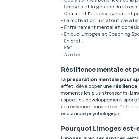
- Quels sont les bénéfices de la 
- Limoges et la gestion du stress 
- Comment l'accompagnement pers
- La motivation : un atout clé à L
- Entraînement mental et cohésio
- En quoi Limoges et Coaching Sp
- En bref :
- FAQ
- À retenir
Résilience mentale et 
La 
préparation mentale pour sp
effet, développer une 
résilience
moments les plus stressants. 
Lim
aspect du développement sportif
de résilience innovantes. Cette a
endurance psychologique.
Pourquoi Limoges est-el
Limoges
, avec ses espaces verts 