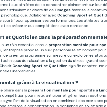
ille permet aux athlètes de se concentrer pleinement sur leur
ment stimulant et diversifié de 
Limoges
 favorise la créativi
n psychologique. Collaborer avec 
Coaching Sport et Quotid
 sportif pour optimiser ses performances. Les athlètes trouv
r et se préparer aux compétitions avec confiance.
rt et Quotidien dans la préparation mental
ue un rôle essentiel dans la 
préparation mentale pour spor
l'entreprise propose un suivi personnalisé et complet pour 
fin de créer un programme sur mesure qui exploite les atouts d
 techniques de relaxation à la gestion du stress, garantisse
Choisir 
Coaching Sport et Quotidien
 signifie adopter une 
ales inébranlables.
ntal grâce à la visualisation ?
e phare dans la 
préparation mentale pour sportifs à Lim
e compétition pour mieux anticiper et gérer leurs réactions.
nseigne l'art de la visualisation en combinant des exercices 
ode améliore la concentration, la confiance en soi et aide 