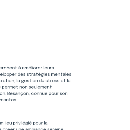
erchent à améliorer leurs 
velopper des stratégies mentales 
ration, la gestion du stress et la 
rée permet non seulement 
tion. Besançon, connue pour son 
rmantes.
 lieu privilégié pour la 
 à créer une ambiance sereine, 