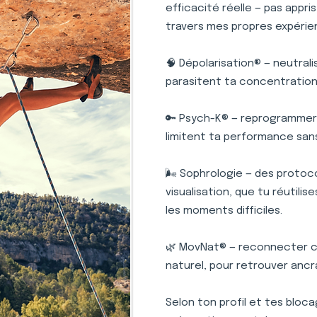
efficacité réelle — pas appr
travers mes propres expérie
🧠 Dépolarisation® — neutral
parasitent ta concentration 
🔑 Psych-K® — reprogrammer 
limitent ta performance san
🌬️ Sophrologie — des protoc
visualisation, que tu réutili
les moments difficiles.
🌿 MovNat® — reconnecter c
naturel, pour retrouver ancr
Selon ton profil et tes bloc