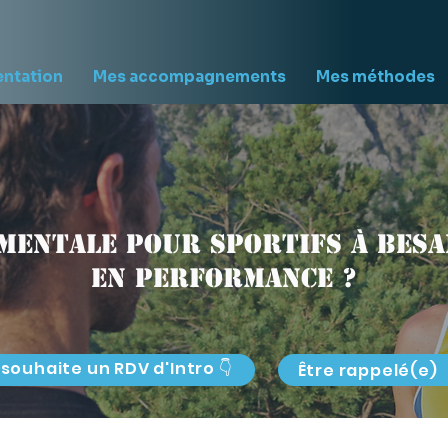
entation
Mes accompagnements
Mes méthodes
mentale pour sportifs à Besa
en performance ?
 souhaite un RDV d'Intro 👇
Être rappelé(e)