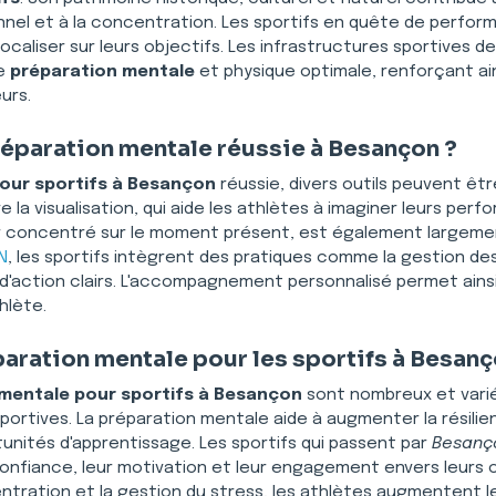
el et à la concentration. Les sportifs en quête de perfor
caliser sur leurs objectifs. Les infrastructures sportives de
e 
préparation mentale
 et physique optimale, renforçant ainsi
urs.
réparation mentale réussie à Besançon ?
our sportifs à Besançon
 réussie, divers outils peuvent êt
 la visualisation, qui aide les athlètes à imaginer leurs perfo
r concentré sur le moment présent, est également largemen
N
, les sportifs intègrent des pratiques comme la gestion des 
s d'action clairs. L'accompagnement personnalisé permet ainsi 
hlète.
paration mentale pour les sportifs à Besan
mentale pour sportifs à Besançon
 sont nombreux et vari
portives. La préparation mentale aide à augmenter la résilie
unités d'apprentissage. Les sportifs qui passent par 
Besanç
nfiance, leur motivation et leur engagement envers leurs obj
entration et la gestion du stress, les athlètes augmentent 