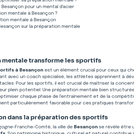
optimiser sa préparation mentale ?
de Besançon pour un mental d'acier
tion mentale à Besançon ?
ation mentale à Besançon
 Besançon sur la préparation mentale
mentale transforme les sportifs
ortifs à Besançon
 est un élément crucial pour ceux qui ch
lant avec un coach spécialisé, les athlètes apprennent à dé
acles. Pour les sportifs, il est crucial de maîtriser la concent
 leur plein potentiel. Une préparation mentale bien structu
 d'optimiser chaque phase de l'entraînement et de la compéti
ment particulièrement favorable pour ces pratiques transfo
n dans la préparation des sportifs
gogne-Franche-Comté, la ville de 
Besançon
 se révèle être un
ifs
. Son patrimoine historique, culturel et naturel contribue