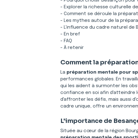
- Pourquoi choisir Besançon pour 
- Explorer la richesse culturelle 
- Comment se déroule la prépara
- Les mythes autour de la prépar
- L'influence du cadre naturel de
- En bref
- FAQ
- À retenir
Comment la préparation 
La 
préparation mentale pour sp
performances globales. En travail
qui les aident à surmonter les obst
confiance en soi afin d'atteindre
d'affronter les défis, mais aussi
cadre unique, offre un environne
L'importance de Besanço
Située au cœur de la région Bour
préparation mentale des sport