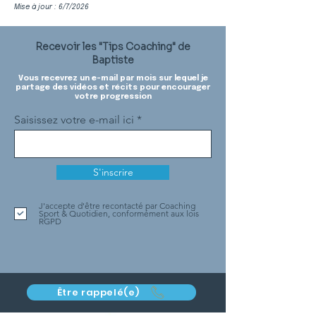
Mise à jour : 6/7/2026
Recevoir les "Tips Coaching" de
Baptiste
Vous recevrez un e-mail par mois sur lequel je
partage des vidéos et récits pour encourager
votre progression
Saisissez votre e-mail ici
S'inscrire
J'accepte d'être recontacté par Coaching
Sport & Quotidien, conformément aux lois
RGPD
Être rappelé(e)