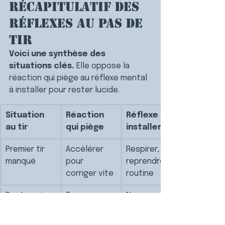
récapitulatif des 
réflexes au pas de 
tir
Voici une synthèse des 
situations clés.
 Elle oppose la 
réaction qui piège au réflexe mental 
à installer pour rester lucide.
Situation 
Réaction 
Réflexe à 
au tir
qui piège
installer
Premier tir 
Accélérer 
Respirer, 
manqué
pour 
reprendre la 
corriger vite
routine
Doute qui 
Ressasser 
Nommer 
monte
la cible 
l'émotion, la 
ratée
laisser 